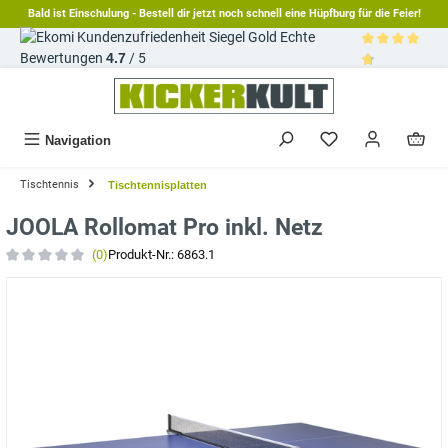
Bald ist Einschulung - Bestell dir jetzt noch schnell eine Hüpfburg für die Feier!
alt springen
Echte
Bewertungen
4.7
/ 5
Durchschnittl
Navigation
Tischtennis
Tischtennisplatten
JOOLA Rollomat Pro inkl. Netz
(0)
Produkt-Nr.:
6863.1
Durchschnittliche Bewertung von 0 von 5 Sternen
Bildergalerie überspringen