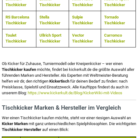
Tischkicker
Tischkicker
Tischkicker
Tischkicker
RS Barcelona
Stella
Sulpie
Tornado
Tischkicker
Tischkicker
Tischkicker
Tischkicker
Toulet
Ullrich Sport
Vector
Carromco
Tischkicker
Tischkicker
Tischkicker
Tischkicker
Ob Kicker für Zuhause, Turniermodell oder Kneipenkicker – wer einen
Tischkicker kaufen
möchte, findet bei kickerkult.de die größte Auswahl aller
führenden Marken und Hersteller. Als Experten mit Weltmeister-Beratung
helfen wir dir, den richtigen
Kickertisch
für deinen Bedarf zu finden: nach
Preisklasse, Spielstil und Einsatzzweck. Alle Kauftipps findest du auch in
unserem Blog:
https://www.kickerkult.de/Blog/KickerWiki-mit-Videos
Tischkicker Marken & Hersteller im Vergleich
Wer einen Tischkicker kaufen möchte, steht vor einer riesigen Auswahl an
Kicker Marken
mit ganz unterschiedlichen Spielphilosophien. Die wichtigsten
Tischkicker Hersteller
auf einen Blick: