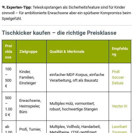
🏃 Experten-Tipp:
Teleskopstangen als Sicherheitsfeature sind für Kinder
sinnvoll – für ambitionierte Erwachsene aber ein spürbarer Kompromiss beim
Spielgefühl.
Tischkicker kaufen – die richtige Preisklasse
Prei
Empfehlu
skla
Zielgruppe
Qualität & Merkmale
ng
sse
100
Kinder,
Profi
–
einfacher MDF-Korpus, einfache
Familien,
Soccer
500
Verarbeitung, oft als Bausatz
Einsteiger
Deluxe
€
500
Erwachsene,
–
Multiplex Holz, vormontiert,
Heimspieler,
Vector III
1.00
robust, hochwertige Stangen
Büro
0 €
ab
Multiplex, Vollholz, Handarbeit,
Leonhart
Profi, Turnier,
1.00
Metallbeine, ITSF-zertifiziert
Tournam