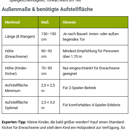
Spielgeschwindigkeit, Torwart dreht um 180°
Außenmaße & benötigte Aufstellfläche
Merkmal
Maß
Hinweis
130–150
Je nach Bauart: innen- oder außen
Länge (8 Stangen)
cm
liegendes Tor
Höhe
90–92
Mindest-Empfehlung für Personen
(Erwachsene)
cm
über 1,70 m
Höhe (Kinder-
70–85
Nur eingeschränkt für Erwachsene
Kicker)
cm
geeignet
Aufstellfläche
2,0 × 2,5
Für 2-Spieler-Betrieb
Minimum
m
Aufstellfläche
2,5 × 3,0
Für komfortables 4-Spieler-Erlebnis
Optimal
m
Experten-Tipp:
Kleine Kinder, die bald größer werden? Kauf einen Standard-
Kicker für Erwachsene und stell dem Kind ein Holzpodest zur Verfügung. So