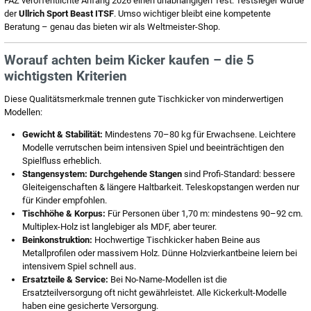
FAZ veröffentlichte Anfang 2026 einen unabhängigen Test: Testsieger wurde
der
Ullrich Sport Beast ITSF
. Umso wichtiger bleibt eine kompetente
Beratung – genau das bieten wir als Weltmeister-Shop.
Worauf achten beim Kicker kaufen – die 5
wichtigsten Kriterien
Diese Qualitätsmerkmale trennen gute Tischkicker von minderwertigen
Modellen:
Gewicht & Stabilität:
Mindestens 70–80 kg für Erwachsene. Leichtere
Modelle verrutschen beim intensiven Spiel und beeinträchtigen den
Spielfluss erheblich.
Stangensystem:
Durchgehende Stangen
sind Profi-Standard: bessere
Gleiteigenschaften & längere Haltbarkeit. Teleskopstangen werden nur
für Kinder empfohlen.
Tischhöhe & Korpus:
Für Personen über 1,70 m: mindestens 90–92 cm.
Multiplex-Holz ist langlebiger als MDF, aber teurer.
Beinkonstruktion:
Hochwertige Tischkicker haben Beine aus
Metallprofilen oder massivem Holz. Dünne Holzvierkantbeine leiern bei
intensivem Spiel schnell aus.
Ersatzteile & Service:
Bei No-Name-Modellen ist die
Ersatzteilversorgung oft nicht gewährleistet. Alle Kickerkult-Modelle
haben eine gesicherte Versorgung.