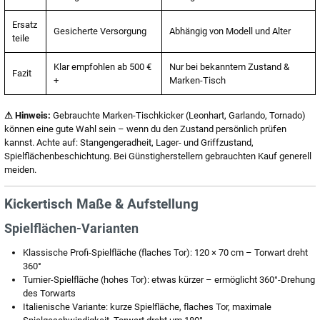
Ersatz
Gesicherte Versorgung
Abhängig von Modell und Alter
teile
Klar empfohlen ab 500 €
Nur bei bekanntem Zustand &
Fazit
+
Marken-Tisch
⚠ Hinweis:
Gebrauchte Marken-Tischkicker (Leonhart, Garlando, Tornado)
können eine gute Wahl sein – wenn du den Zustand persönlich prüfen
kannst. Achte auf: Stangengeradheit, Lager- und Griffzustand,
Spielflächenbeschichtung. Bei Günstigherstellern gebrauchten Kauf generell
meiden.
Kickertisch Maße & Aufstellung
Spielflächen-Varianten
Klassische Profi-Spielfläche (flaches Tor): 120 × 70 cm – Torwart dreht
360°
Turnier-Spielfläche (hohes Tor): etwas kürzer – ermöglicht 360°-Drehung
des Torwarts
Italienische Variante: kurze Spielfläche, flaches Tor, maximale