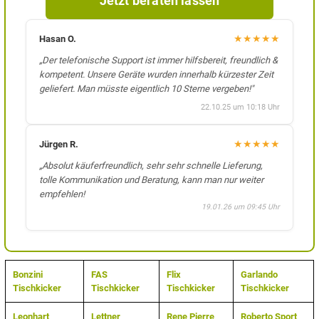
Jetzt beraten lassen
★
★
★
★
★
Hasan O.
„Der telefonische Support ist immer hilfsbereit, freundlich &
kompetent. Unsere Geräte wurden innerhalb kürzester Zeit
geliefert. Man müsste eigentlich 10 Sterne vergeben!"
22.10.25 um 10:18 Uhr
★
★
★
★
★
Jürgen R.
„Absolut käuferfreundlich, sehr sehr schnelle Lieferung,
tolle Kommunikation und Beratung, kann man nur weiter
empfehlen!
19.01.26 um 09:45 Uhr
Bonzini
FAS
Flix
Garlando
Tischkicker
Tischkicker
Tischkicker
Tischkicker
Leonhart
Lettner
Rene Pierre
Roberto Sport