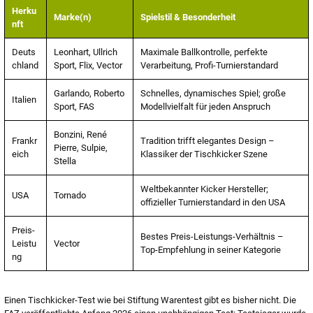
Herku
Marke(n)
Spielstil & Besonderheit
nft
Deuts
Leonhart, Ullrich
Maximale Ballkontrolle, perfekte
chland
Sport, Flix, Vector
Verarbeitung, Profi-Turnierstandard
Garlando, Roberto
Schnelles, dynamisches Spiel; große
Italien
Sport, FAS
Modellvielfalt für jeden Anspruch
Bonzini, René
Frankr
Tradition trifft elegantes Design –
Pierre, Sulpie,
eich
Klassiker der Tischkicker Szene
Stella
Weltbekannter Kicker Hersteller;
USA
Tornado
offizieller Turnierstandard in den USA
Preis-
Bestes Preis-Leistungs-Verhältnis –
Leistu
Vector
Top-Empfehlung in seiner Kategorie
ng
Einen Tischkicker-Test wie bei Stiftung Warentest gibt es bisher nicht. Die