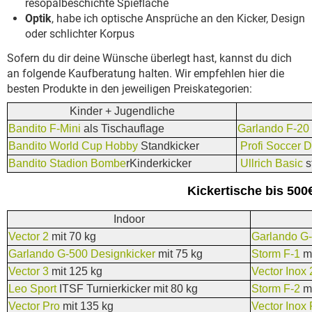
resopalbeschichte Spiefläche
Optik
, habe ich optische Ansprüche an den Kicker, Design
oder schlichter Korpus
Sofern du dir deine Wünsche überlegt hast, kannst du dich
an folgende Kaufberatung halten. Wir empfehlen hier die
besten Produkte in den jeweiligen Preiskategorien:
Kinder + Jugendliche
Bandito F-Mini
als Tischauflage
Garlando F-20
Bandito World Cup Hobby
Standkicker
Profi Soccer 
Bandito Stadion Bombe
rKinderkicker
Ullrich Basic
s
Kickertische bis 500
Indoor
Vector 2
mit 70 kg
Garlando G-
Garlando G-500 Designkicker
mit 75 kg
Storm F-1
m
Vector 3
mit 125 kg
Vector Inox 
Leo Sport
ITSF Turnierkicker mit 80 kg
Storm F-2
mi
Vector Pro
mit 135 kg
Vector Inox 