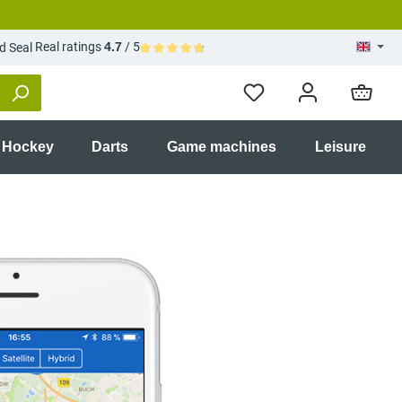
Real ratings
4.7
/ 5
Average rating of 4.7 out of 5 stars
r Hockey
Darts
Game machines
Leisure