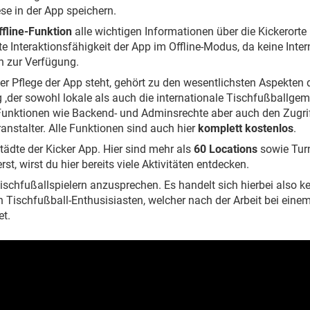
ese in der App speichern.
ffline-Funktion
alle wichtigen Informationen über die Kickerorte
rte Interaktionsfähigkeit der App im Offline-Modus, da keine In
h zur Verfügung.
r Pflege der App steht, gehört zu den wesentlichsten Aspekten d
ag ,der sowohl lokale als auch die internationale Tischfußballgem
nktionen wie Backend- und Adminsrechte aber auch den Zugriff 
nstalter. Alle Funktionen sind auch hier
komplett
kostenlos
.
tädte der Kicker App. Hier sind mehr als
60 Locations
sowie Turn
st, wirst du hier bereits viele Aktivitäten entdecken.
ischfußallspielern anzusprechen. Es handelt sich hierbei also k
den Tischfußball-Enthusisiasten, welcher nach der Arbeit bei eine
et.