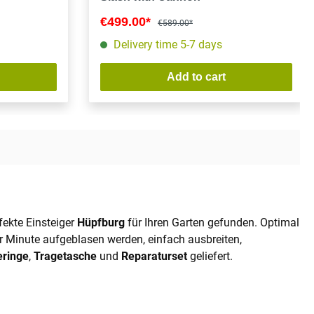
€499.00*
€589.00*
Delivery time 5-7 days
Add to cart
fekte Einsteiger
Hüpfburg
für Ihren Garten gefunden. Optimal
r Minute aufgeblasen werden, einfach ausbreiten,
eringe
,
Tragetasche
und
Reparaturset
geliefert.