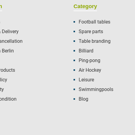
n
Category
s
Football tables
 Delivery
Spare parts
ancellation
Table branding
Berlin
Billiard
Ping-pong
roducts
Air Hockey
licy
Leisure
ty
Swimmingpools
ondition
Blog