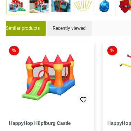
Similar products
Recently viewed
Skip product gallery
%
%
HappyHop Hüpfburg Castle
HappyHop