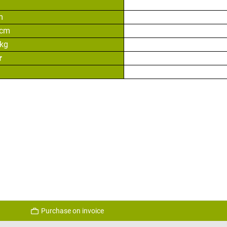
m
 cm
 kg
r
Purchase on invoice