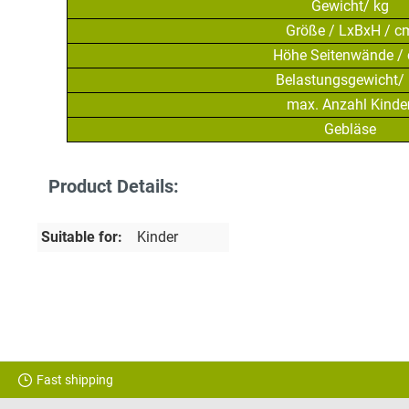
Gewicht/ kg
Größe / LxBxH / c
Höhe Seitenwände /
Belastungsgewicht/
max. Anzahl Kinde
Gebläse
Product Details:
Suitable for:
Kinder
Fast shipping