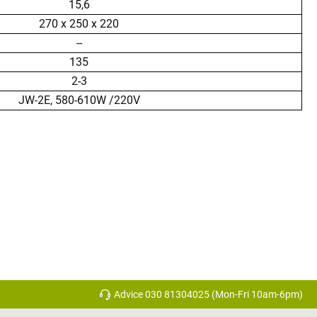
15,6
270 x 250 x 220
--
135
2-3
JW-2E, 580-610W /220V
Advice 030 81304025 (Mon-Fri 10am-6pm)