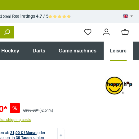
Real ratings
4.7
/ 5
Average rating of 4.7 out of 5 stars
Leisure
r Hockey
Darts
Game machines
0*
%
€399.00*
(-2.51%)
plus shipping costs