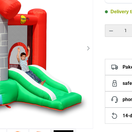
Delivery 
Product Quantity:
Pak
safe
phon
14-d