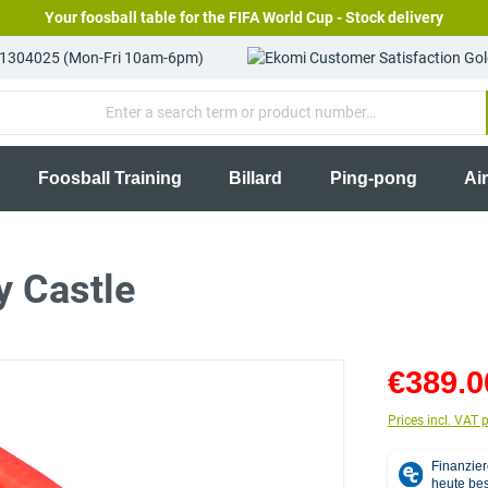
Your foosball table for the FIFA World Cup - Stock delivery
81304025 (Mon-Fri 10am-6pm)
Foosball Training
Billard
Ping-pong
Ai
 Castle
€389.0
Prices incl. VAT 