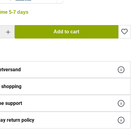
time 5-7 days
 Enter the desired amount or use the buttons to increase or decrease the quantity.
Add to cart
etversand
 shopping
e support
ay return policy