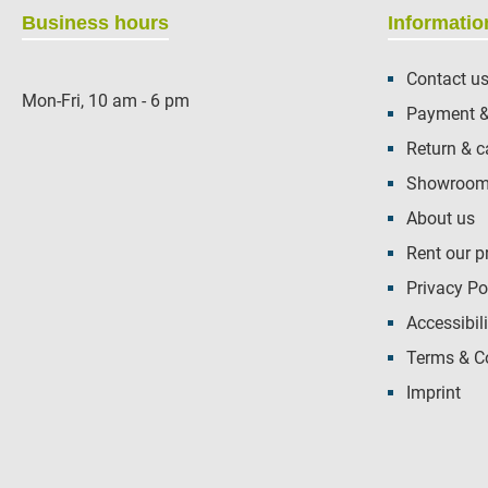
Business hours
Informatio
Contact u
Mon-Fri, 10 am - 6 pm
Payment &
Return & c
Showroom 
About us
Rent our p
Privacy Po
Accessibili
Terms & C
Imprint