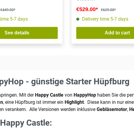
€529.00*
€449.00*
€629.00*
 time 5-7 days
Delivery time 5-7 days
See details
Add to cart
yHop - günstige Starter Hüpfburg
springen. Mit der
Happy Castle
von
HappyHop
haben Sie die per
en
, eine Hüpfburg ist immer ein
Highlight
.
Diese kann in nur eine
 verankern. Alle Versionen werden inklusive
Gebläsemotor
,
H
Happy Castle: