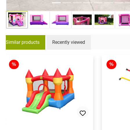
Similar products
Recently viewed
Skip product gallery
%
%