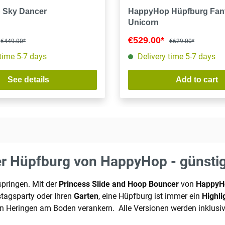
 Sky Dancer
HappyHop Hüpfburg Fan
Unicorn
€529.00*
€449.00*
€629.00*
 time 5-7 days
Delivery time 5-7 days
See details
Add to cart
r Hüpfburg von HappyHop - günstig
springen. Mit der
Princess Slide and Hoop Bouncer
von
HappyH
stagsparty oder Ihren
Garten
, eine Hüpfburg ist immer ein
Highli
en Heringen am Boden verankern. Alle Versionen werden inklusi