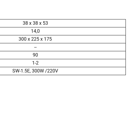
38 x 38 x 53
14,0
300 x 225 x 175
--
90
1-2
SW-1.5E, 300W /220V