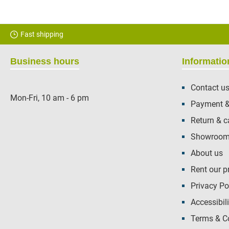
Fast shipping
Business hours
Informatio
Contact u
Mon-Fri, 10 am - 6 pm
Payment &
Return & c
Showroom 
About us
Rent our p
Privacy Po
Accessibili
Terms & C