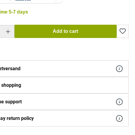
time 5-7 days
 Enter the desired amount or use the buttons to increase or decrease the quantity.
Add to cart
etversand
 shopping
e support
ay return policy