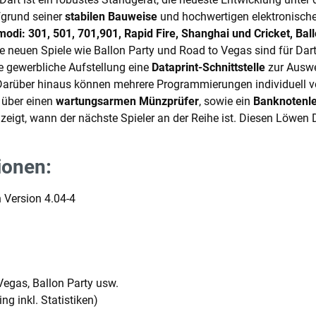
fgrund seiner
stabilen Bauweise
und hochwertigen elektronische
modi: 301, 501, 701,901, Rapid Fire, Shanghai und Cricket, Bal
e neuen Spiele wie Ballon Party und Road to Vegas sind für Da
ie gewerbliche Aufstellung eine
Dataprint-Schnittstelle
zur Auswe
Darüber hinaus können mehrere Programmierungen individuell v
 über einen
wartungsarmen Münzprüfer
, sowie ein
Banknotenl
igt, wann der nächste Spieler an der Reihe ist. Diesen Löwen D
ionen:
 Version 4.04-4
Vegas, Ballon Party usw.
ng inkl. Statistiken)