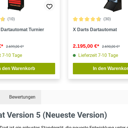
(10)
(30)
tliche Bewertung von 4.7 von 5 Sternen
Durchschnittliche Bewertun
 Dartautomat Turnier
X Darts Dartautomat
€*
2.195,00 €*
2.699,00 €*
2.690,00 €*
it 7-10 Tage
Lieferzeit 7-10 Tage
n den Warenkorb
In den Warenko
Bewertungen
 Version 5 (Neueste Version)
art ist ein robustes Standgerät, die neueste Entwicklung unter