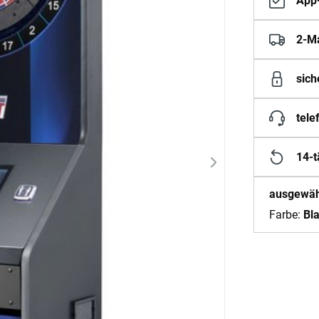
App-
2-M
sich
tele
14-t
ausgewähl
Farbe:
Bl