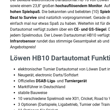
sowie einem 23,8" großen
hochauflösendem Monitor
. Au
hohen Spielspaß
. Die bekannten und beliebten (10)
Spiel
Beat to Survive
sind natürlich vorprogrammiert. Gerade di
einfach mal nur etwas Spaß zu haben. Weiterhin ist für d
Dartautomat verfügt zudem über ein
CE- und GS-Siegel
. 
jedem Spielmodus. Der Löwen Dartautomat HB10 verfügt
Infrarotsensor
rundet das stimmige Gesamtpaket ab und ze
Angebotspreis!
Löwen HB10 Dartautomat Funkt
elektronischer Turnier Dartautomat von Löwen Dart in
Neugerät, electronic Darts/Softdart
Offizielles
DSAB-Liga
- und
Turniergerät
Marktführer in Deutschland
stabile Bauweise
10 verschiedene Spielmodi wie X01, Cricket, Road to 
3 Optionen (Dartspiele, Ligabetrieb, Turnier oder Traini