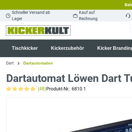
Bald
springen
Zur Hauptnavigation springen
Schneller Versand ab
Kauf auf
Lager
Rechnung
Tischkicker
Kickerzubehör
Kicker Brandin
Dart
Dartautomaten
Dartautomat Löwen Dart Tu
(48)
Produkt-Nr.:
6810.1
Durchschnittliche Bewertung von 4.9 von 5 Sternen
Bildergalerie überspringen