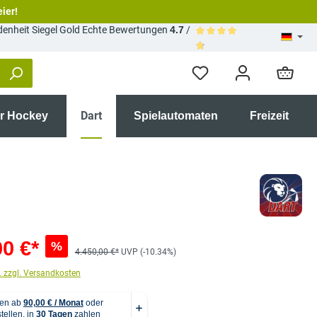
eier!
Echte Bewertungen
4.7
/
Durchschnittliche Bewertun
Dart
ir Hockey
Spielautomaten
Freizeit
00 €*
%
4.450,00 €*
UVP (-10.34%)
. zzgl. Versandkosten