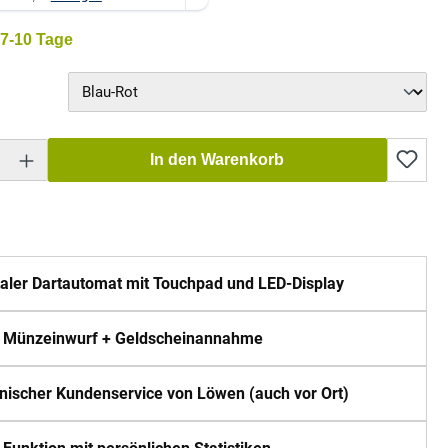
 7-10 Tage
hlen
Gib den gewünschten Wert ein oder benutze die Schaltflächen um die Anzahl zu erh
In den Warenkorb
taler Dartautomat mit Touchpad und LED-Display
. Münzeinwurf + Geldscheinannahme
nischer Kundenservice von Löwen (auch vor Ort)