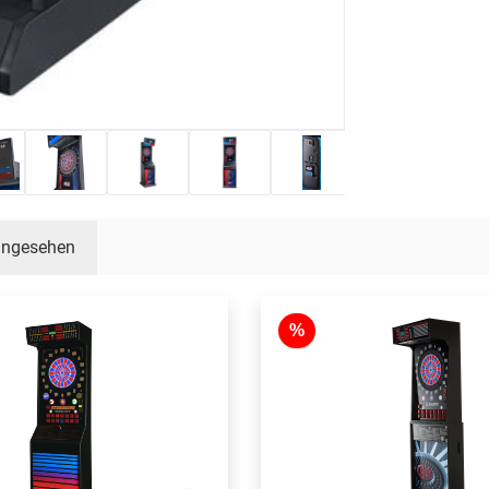
 angesehen
%