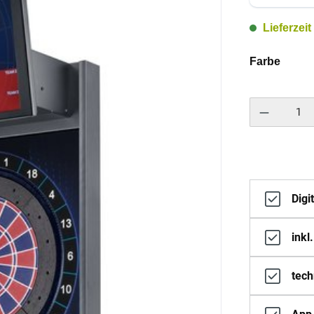
Lieferzeit
auswä
Farbe
Produkt Anzahl: 
Digi
inkl
tech