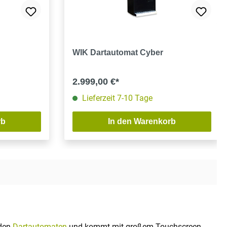
g von 4.8 von 5 Sternen
WIK Dartautomat Cyber
2.999,00 €*
Lieferzeit 7-10 Tage
rb
In den Warenkorb
 den
Dartautomaten
und kommt mit großem Touchscreen,