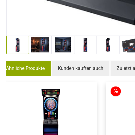
Ähnliche Produkte
Kunden kauften auch
Zuletzt
Produktgalerie überspringen
%