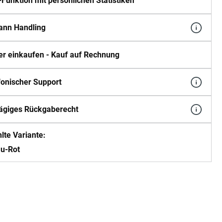
Funktion mit persönlichen Statistiken
ann Handling
er einkaufen - Kauf auf Rechnung
fonischer Support
ägiges Rückgaberecht
te Variante:
au-Rot