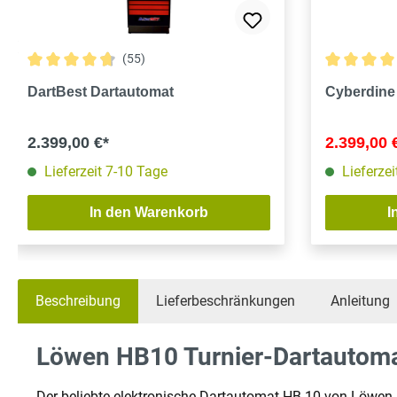
(55)
Durchschnittliche Bewertung von 4.8 von 5 Sternen
Durchschnit
DartBest Dartautomat
Cyberdine
2.399,00 €*
2.399,00 
Lieferzeit 7-10 Tage
Lieferze
In den Warenkorb
I
Beschreibung
Lieferbeschränkungen
Anleitung
Löwen HB10 Turnier-Dartautomat
Der beliebte elektronische Dartautomat HB 10 von Löwen D