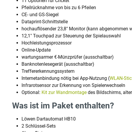
11 Optionen für Cricket
Pfeilrücknahme von bis zu 6 Pfeilen
CE- und GS-Siegel
Dataprint-Schnittstelle
hochauflösender 23,8" Monitor (kann abgenommen 
12,1" Touchpad zur Steuerung der Spielauswahl
Hochleistungsprozessor
Online-Update
wartungsarmer €-Münzprüfer (ausschaltbar)
Banknotenlesegerät (ausschaltbar)
Treffererkennungssystem
Internetanbindung nötig bei App-Nutzung (
WLAN-Stic
Infrarotsensor zur Erkennung von Spielerwechseln
Optional:
Kit zur Wandmontage
des Bildschirms, alte
Was ist im Paket enthalten?
Löwen Dartautomat HB10
2 Schlüssel-Sets