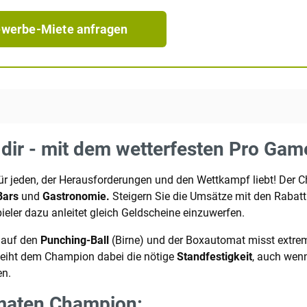
werbe-Miete anfragen
 dir - mit dem wetterfesten Pro G
ür jeden, der Herausforderungen und den Wettkampf liebt! Der C
 Bars
und
Gastronomie.
Steigern Sie die Umsätze mit den Rabat
ieler dazu anleitet gleich Geldscheine einzuwerfen.
h auf den
Punching-Ball
(Birne) und der Boxautomat misst extre
leiht dem Champion dabei die nötige
Standfestigkeit
, auch wen
en.
maten Champion: