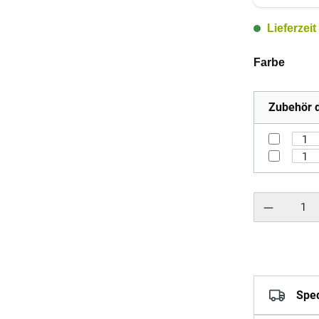
Lieferzei
auswä
Farbe
Zubehör d
Produkt Anzahl: 
Sped