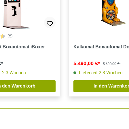
(5)
tliche Bewertung von 4.6 von 5 Sternen
rt Boxautomat iBoxer
Kalkomat Boxautomat D
€*
5.490,00 €*
5.690,00 €*
it 2-3 Wochen
Lieferzeit 2-3 Wochen
n den Warenkorb
In den Warenko