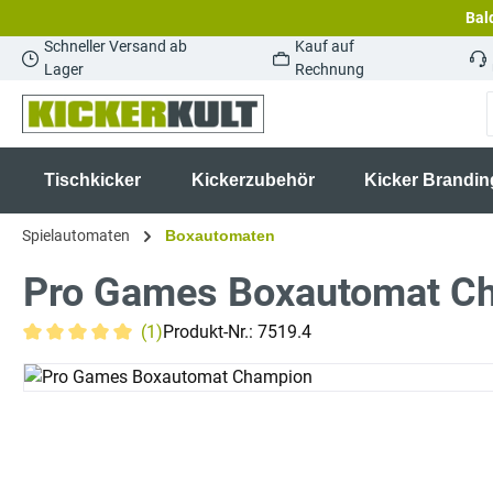
Bald
springen
Zur Hauptnavigation springen
Schneller Versand ab
Kauf auf
Lager
Rechnung
Tischkicker
Kickerzubehör
Kicker Brandin
Spielautomaten
Boxautomaten
Pro Games Boxautomat C
(1)
Produkt-Nr.:
7519.4
Durchschnittliche Bewertung von 5 von 5 Sternen
Bildergalerie überspringen