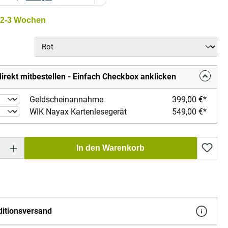
t 2-3 Wochen
hlen
irekt mitbestellen - Einfach Checkbox anklicken
Geldscheinannahme
399,00 €*
WIK Nayax Kartenlesegerät
549,00 €*
Gib den gewünschten Wert ein oder benutze die Schaltflächen um die Anzahl zu erh
In den Warenkorb
itionsversand