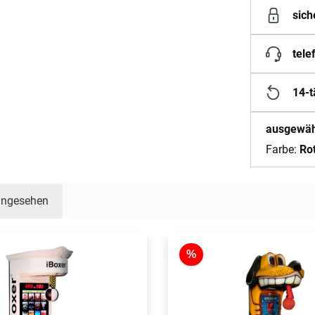
sich
tele
14-t
ausgewähl
Farbe:
Ro
 angesehen
%