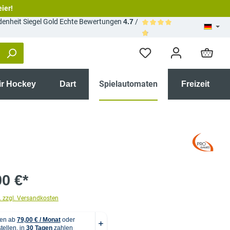
eier!
Echte Bewertungen
4.7
/
Durchschnittliche Bewertun
Spielautomaten
ir Hockey
Dart
Freizeit
00 €*
. zzgl. Versandkosten