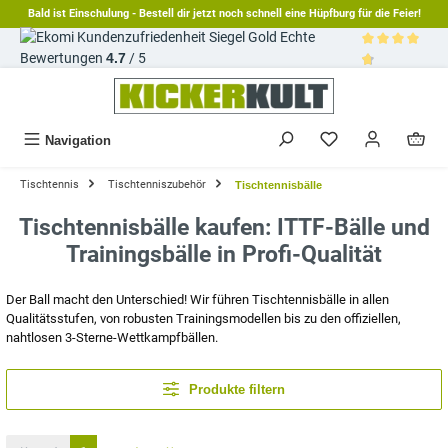
Bald ist Einschulung - Bestell dir jetzt noch schnell eine Hüpfburg für die Feier!
alt springen
Echte
Bewertungen
4.7
/ 5
Durchschnittl
Navigation
Tischtennis
Tischtenniszubehör
Tischtennisbälle
Tischtennisbälle kaufen: ITTF-Bälle und
Trainingsbälle in Profi-Qualität
Der Ball macht den Unterschied! Wir führen Tischtennisbälle in allen
Qualitätsstufen, von robusten Trainingsmodellen bis zu den offiziellen,
nahtlosen 3-Sterne-Wettkampfbällen.
Produkte filtern