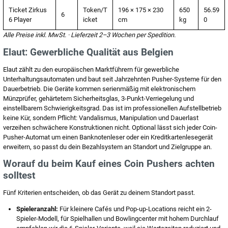
Ticket Zirkus
Token/T
196 × 175 × 230
650
56.59
6
6 Player
icket
cm
kg
0
Alle Preise inkl. MwSt. · Lieferzeit 2–3 Wochen per Spedition.
Elaut: Gewerbliche Qualität aus Belgien
Elaut zählt zu den europäischen Marktführern für gewerbliche
Unterhaltungsautomaten und baut seit Jahrzehnten Pusher-Systeme für den
Dauerbetrieb. Die Geräte kommen serienmäßig mit elektronischem
Münzprüfer, gehärtetem Sicherheitsglas, 3-Punkt-Verriegelung und
einstellbarem Schwierigkeitsgrad. Das ist im professionellen Aufstellbetrieb
keine Kür, sondern Pflicht: Vandalismus, Manipulation und Dauerlast
verzeihen schwächere Konstruktionen nicht. Optional lässt sich jeder Coin-
Pusher-Automat um einen Banknotenleser oder ein Kreditkartenlesegerät
erweitern, so passt du dein Bezahlsystem an Standort und Zielgruppe an.
Worauf du beim Kauf eines Coin Pushers achten
solltest
Fünf Kriterien entscheiden, ob das Gerät zu deinem Standort passt.
Spieleranzahl:
Für kleinere Cafés und Pop-up-Locations reicht ein 2-
Spieler-Modell, für Spielhallen und Bowlingcenter mit hohem Durchlauf