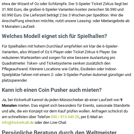
etwa der Wizard of Oz oder Schlümpfe. Der 3-Spieler Ticket Zirkus liegt bei
31.900 Euro, die großen 6-Spieler-Varianten kosten zwischen 56.590 und
60.990 Euro. Die Lieferzeit beträgt 2 bis 3 Wochen per Spedition. Wer die
Anschaffung strecken möchte, nutzt unsere Leasing- oder Mietangebote ab
9 Monaten Laufzeit.
Welches Modell eignet sich für Spielhallen?
Für Spielhallen mit hohem Durchlauf empfehlen wir klar die 6-Spieler-
Varianten, also Wizard of Oz 6 Player oder Ticket Zirkus 6 Player. Sie
reduzieren Wartezeiten und sorgen für eine bessere Auslastung pro
Quadratmeter. Token- und Ticketsysteme senken zusätzlich den
Pflegeaufwand. Kleinere Locations wie Cafés, Eisdielen oder Indoor-
Spielplätze fahren mit einem 2- oder 3-Spieler-Pusher-Automat günstiger und
platzsparender.
Kann ich einen Coin Pusher auch mieten?
Ja, bei Kickerkult kannst du jeden Münzschieber ab einer Laufzeit von
9
Monaten
mieten. Das eignet sich besonders für Events, saisonale Standorte
und alle, die ein Konzept vor dem Kauf prüfen wollen. Anfragen schickst du
am schnellsten über Telefon
030 / 813 040 25
, per E-Mail an
info@kickerkult.de
oder den Live-Chat.
Persönliche Beratung durch den Weltmeister