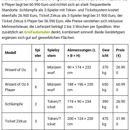
6 Player liegt bei 60.990 Euro und richtet sich an stark frequentierte
Standorte. Schlümpfe als 2-Spieler mit Token- und Ticketsystem kostet
ebenfalls 26.900 Euro, Ticket Zirkus als 3-Spieler liegt bei 31.900 Euro, der
Ticket Zirkus 6 Player bei 56.590 Euro. Alle Preise verstehen sich inklusive
Mehrwertsteuer, die Lieferzeit beträgt 2 bis 3 Wochen per Spedition. Wer
zusätzlich an
Greifautomaten
denkt, kombiniert sinnvoll: Beide Gerätetypen
ergänzen sich gut auf gewerblichen Flächen.
Spi
Spielsy
Abmessungen (L
Gew
Preis
Modell
eler
stem
× B × H)
icht
(€)
Münzein
90 × 174 × 232
370
26.90
Wizard of Oz
2
wurf
cm
kg
0
Wizard of Oz 6
Münzein
188 × 196 × 230
650
60.99
6
Player
wurf
cm
kg
0
Token/T
174 × 90 × 234
390
26.90
Schlümpfe
2
icket
cm
kg
0
Token/T
200 × 124 × 230
470
31.90
Ticket Zirkus
3
icket
cm
kg
0