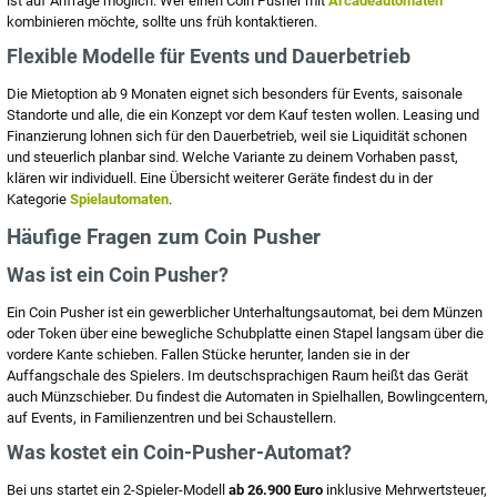
ist auf Anfrage möglich. Wer einen Coin Pusher mit
Arcadeautomaten
kombinieren möchte, sollte uns früh kontaktieren.
Flexible Modelle für Events und Dauerbetrieb
Die Mietoption ab 9 Monaten eignet sich besonders für Events, saisonale
Standorte und alle, die ein Konzept vor dem Kauf testen wollen. Leasing und
Finanzierung lohnen sich für den Dauerbetrieb, weil sie Liquidität schonen
und steuerlich planbar sind. Welche Variante zu deinem Vorhaben passt,
klären wir individuell. Eine Übersicht weiterer Geräte findest du in der
Kategorie
Spielautomaten
.
Häufige Fragen zum Coin Pusher
Was ist ein Coin Pusher?
Ein Coin Pusher ist ein gewerblicher Unterhaltungsautomat, bei dem Münzen
oder Token über eine bewegliche Schubplatte einen Stapel langsam über die
vordere Kante schieben. Fallen Stücke herunter, landen sie in der
Auffangschale des Spielers. Im deutschsprachigen Raum heißt das Gerät
auch Münzschieber. Du findest die Automaten in Spielhallen, Bowlingcentern,
auf Events, in Familienzentren und bei Schaustellern.
Was kostet ein Coin-Pusher-Automat?
Bei uns startet ein 2-Spieler-Modell
ab 26.900 Euro
inklusive Mehrwertsteuer,