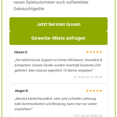
neuen Spielautomaten auch aufbereitete
Gebrauchtgeräte
Jetzt beraten lassen
Gewerbe-Miete anfragen
★
★
★
★
★
Hasan O.
„Der telefonische Support ist immer hilfsbereit, freundlich &
kompetent. Unsere Geräte wurden innerhalb kürzester Zeit
geliefert. Man müsste eigentlich 10 Sterne vergeben!"
22.10.25 um 10:18 Uhr
★
★
★
★
★
Jürgen R.
„Absolut käuferfreundlich, sehr sehr schnelle Lieferung,
tolle Kommunikation und Beratung, kann man nur weiter
empfehlen!“
19.01.26 um 09:45 Uhr