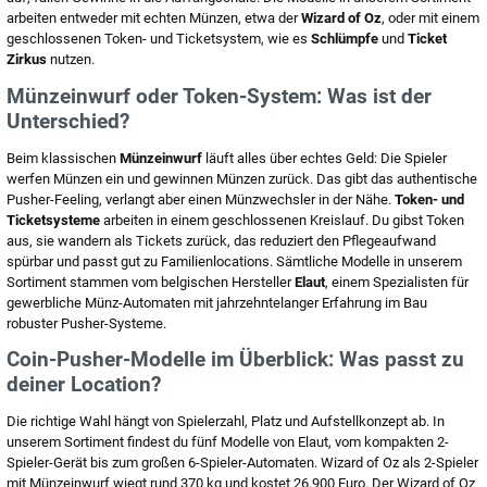
arbeiten entweder mit echten Münzen, etwa der
Wizard of Oz
, oder mit einem
geschlossenen Token- und Ticketsystem, wie es
Schlümpfe
und
Ticket
Zirkus
nutzen.
Münzeinwurf oder Token-System: Was ist der
Unterschied?
Beim klassischen
Münzeinwurf
läuft alles über echtes Geld: Die Spieler
werfen Münzen ein und gewinnen Münzen zurück. Das gibt das authentische
Pusher-Feeling, verlangt aber einen Münzwechsler in der Nähe.
Token- und
Ticketsysteme
arbeiten in einem geschlossenen Kreislauf. Du gibst Token
aus, sie wandern als Tickets zurück, das reduziert den Pflegeaufwand
spürbar und passt gut zu Familienlocations. Sämtliche Modelle in unserem
Sortiment stammen vom belgischen Hersteller
Elaut
, einem Spezialisten für
gewerbliche Münz-Automaten mit jahrzehntelanger Erfahrung im Bau
robuster Pusher-Systeme.
Coin-Pusher-Modelle im Überblick: Was passt zu
deiner Location?
Die richtige Wahl hängt von Spielerzahl, Platz und Aufstellkonzept ab. In
unserem Sortiment findest du fünf Modelle von Elaut, vom kompakten 2-
Spieler-Gerät bis zum großen 6-Spieler-Automaten. Wizard of Oz als 2-Spieler
mit Münzeinwurf wiegt rund 370 kg und kostet 26.900 Euro. Der Wizard of Oz