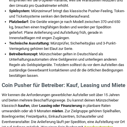
empfehlen wir die 6-Spieler-Variante, weil sie Wartezeiten reduziert und
den Umsatz pro Quadratmeter erhöht.
Spielsystem:
Münzeinwurf bringt das klassische Pusher-Feeling, Token-
und Ticketsysteme senken den Betreiberaufwand.
Platzbedarf:
Die Geräte wiegen je nach Modell zwischen 370 und 650
kg, brauchen einen tragfähigen Boden und werden per Spedition
geliefert. Plane Anlieferung und Aufstellung früh, gerade in
Innenstadtlagen mit engen Zugängen.
Technische Ausstattung:
Münzprüfer, Sicherheitsglas und 3-Punkt-
Verriegelung gehören bei Elaut zur Serie.
Betreiberkonzept:
Münzschieber gelten in Deutschland als
Unterhaltungsautomaten ohne Geldgewinn und unterliegen anderen
Regeln als Geldspielgeräte. Trotzdem solltest du vor dem Aufstellen das
zuständige Gewerbeamt kontaktieren und dir die örtlichen Bedingungen
bestätigen lassen.
Coin Pusher für Betreiber: Kauf, Leasing und Miete
Wir kennen die Anforderungen gewerblicher Aufsteller seit über 15 Jahren
und bieten mehrere Beschaffungswege. Du kannst deinen Münzschieber
klassisch
kaufen
, über
Leasing oder Finanzierung
in planbare Raten
umwandeln oder ab 9 Monaten
mieten
. Zur Zielgruppe gehören Spielhallen,
Bowlingcenter, Freizeitparks, Einkaufszentren, Schausteller und
Eventveranstalter. Die Anlieferung läuft per Spedition, eine Aufstellung vor Ort