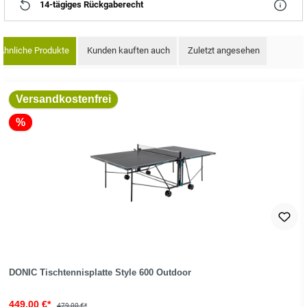
14-tägiges Rückgaberecht
Ähnliche Produkte
Kunden kauften auch
Zuletzt angesehen
oduktgalerie überspringen
Versandkostenfrei
%
DONIC Tischtennisplatte Style 600 Outdoor
449,00 €*
479,00 €*