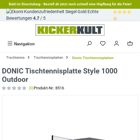
Bald ist Einschulung - Bestell dir jetzt noch schnell eine Hüpfburg für die Feier!
alt springen
Echte
Bewertungen
4.7
/ 5
Durchschnittl
Navigation
Tischtennis
Tischtennisplatten
Donic Tischtennisplatten
DONIC Tischtennisplatte Style 1000
Outdoor
(0)
Produkt-Nr.:
8516
Durchschnittliche Bewertung von 0 von 5 Sternen
Bildergalerie überspringen