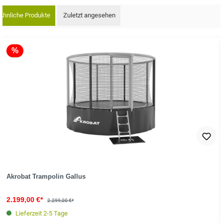
Ähnliche Produkte
Zuletzt angesehen
oduktgalerie überspringen
%
Akrobat Trampolin Gallus
2.199,00 €*
2.299,00 €*
Lieferzeit 2-5 Tage