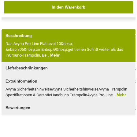
In den Warenkorb
Beschreibung
Das Avyna Pro-Line FlatLevel 10&nbsp;-
&nbsp;305&nbsp;cm&nbsp;Ø&nbsp;geht einen Schritt weiter als das
InGround-Trampolin. Be…
Mehr
Lieferbeschränkungen
Extrainformation
Avyna SicherheitshinweiseAvyna SicherheitshinweiseAvyna Trampolin
Spezifikationen & GarantieHandbuch TrampolinAvyna Pro-Line…
Mehr
Bewertungen