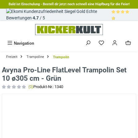
Bald ist Einschulung - Bestell dir jetzt noch schnell eine Hüpfburg für die Feier!
alt springen
Echte
Bewertungen
4.7
/ 5
Durchschnittl
Navigation
Freizeit
Trampoline
Trampolin
Avyna Pro-Line FlatLevel Trampolin Set
10 ø305 cm - Grün
(0)
Produkt-Nr.:
1340
Durchschnittliche Bewertung von 0 von 5 Sternen
Bildergalerie überspringen