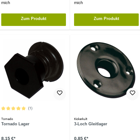
mich
mich
Zum Produkt
Zum Produkt
(1)
Durchschnittliche Bewertung von 5 von 5 Sternen
Tornado
Kickerkult
Tornado Lager
3-Loch Gleitlager
8,15 €*
0,85 €*