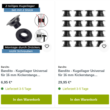
Bandito
Bandito
Bandito - Kugellager Universal
Bandito - Kugellager Universal
für 16 mm Kickerstange
für 16 mm Kickerstange
Seitenwände 25 - 32 mm
Seitenwände 25 - 32 mm Tischset
6,95 €*
29,95 €*
Stangenset (2 St.)
(16 St.)
Lieferzeit 3-5 Tage
Lieferzeit 3-5 Tage
In den Warenkorb
In den Warenkorb