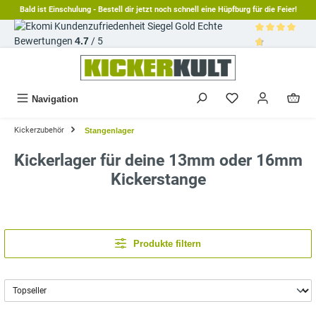
Bald ist Einschulung - Bestell dir jetzt noch schnell eine Hüpfburg für die Feier!
alt springen
Echte
Bewertungen
4.7
/ 5
Durchschnittl
Navigation
Kickerzubehör
Stangenlager
Kickerlager für deine 13mm oder 16mm
Kickerstange
Produkte filtern