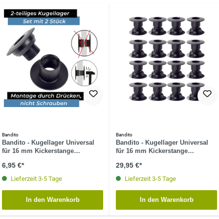
Bandito
Bandito
Bandito - Kugellager Universal
Bandito - Kugellager Universal
für 16 mm Kickerstange
für 16 mm Kickerstange
Seitenwände 37 - 43 mm
Seitenwände 25 - 32 mm Tischset
6,95 €*
29,95 €*
Stangenset (2 St.)
(16 St.)
Lieferzeit 3-5 Tage
Lieferzeit 3-5 Tage
In den Warenkorb
In den Warenkorb