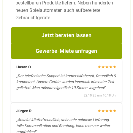
bestellbaren Produkte liefern. Neben hunderten
neuen Spielautomaten auch aufbereitete
Gebrauchtgeräte
Jetzt beraten lassen
Gewerbe-Miete anfragen
★
★
★
★
★
Hasan O.
„Der telefonische Support ist immer hilfsbereit, freundlich &
kompetent. Unsere Geräte wurden innerhalb kürzester Zeit
geliefert. Man müsste eigentlich 10 Sterne vergeben!"
22.10.25 um 10:18 Uhr
★
★
★
★
★
Jürgen R.
„Absolut käuferfreundlich, sehr sehr schnelle Lieferung,
tolle Kommunikation und Beratung, kann man nur weiter
empfehlen!“