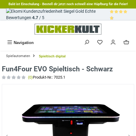
Bald ist Einschulung - Bestell dir jetzt noch schnell eine Hüpfburg für die Feier!
alt springen
Echte
Bewertungen
4.7
/ 5
Durchschnittl
Navigation
Spielautomaten
Spieltisch digital
Fun4Four EVO Spieltisch - Schwarz
(0)
Produkt-Nr.:
7025.1
Durchschnittliche Bewertung von 0 von 5 Sternen
Bildergalerie überspringen