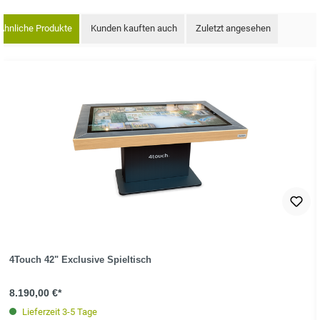
Ähnliche Produkte
Kunden kauften auch
Zuletzt angesehen
oduktgalerie überspringen
4Touch 42" Exclusive Spieltisch
8.190,00 €*
Lieferzeit 3-5 Tage