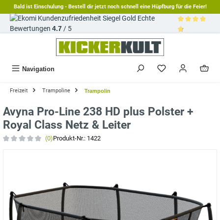
Bald ist Einschulung - Bestell dir jetzt noch schnell eine Hüpfburg für die Feier!
alt springen
Echte
Bewertungen
4.7
/ 5
Durchschnittl
Navigation
Freizeit
Trampoline
Trampolin
Avyna Pro-Line 238 HD plus Polster +
Royal Class Netz & Leiter
(0)
Produkt-Nr.:
1422
Durchschnittliche Bewertung von 0 von 5 Sternen
Bildergalerie überspringen