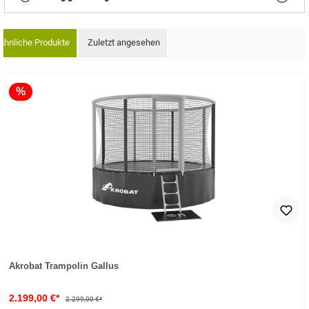
Ähnliche Produkte
Zuletzt angesehen
oduktgalerie überspringen
%
Akrobat Trampolin Gallus
2.199,00 €*
2.299,00 €*