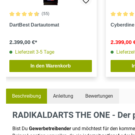
(55)
Durchschnittliche Bewertung von 4.8 von 5 Sternen
Durchschnit
DartBest Dartautomat
Cyberdine
2.399,00 €*
2.399,00 
Lieferzeit 3-5 Tage
Lieferzei
In den Warenkorb
I
Beschreibung
Anleitung
Bewertungen
RADIKALDARTS THE ONE - Der pr
Bist Du
Gewerbetreibender
und möchtest für den kommerz