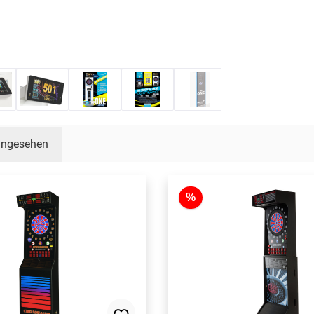
 angesehen
%