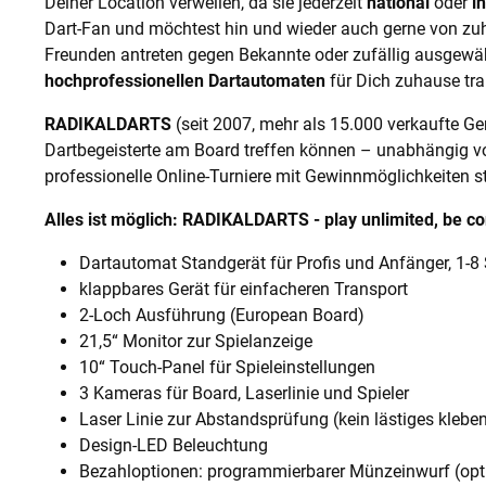
Deiner Location verweilen, da sie jederzeit
national
oder
i
Dart-Fan und möchtest hin und wieder auch gerne von zuh
Freunden antreten gegen Bekannte oder zufällig ausgewäh
hochprofessionellen Dartautomaten
für Dich zuhause tra
RADIKALDARTS
(seit 2007, mehr als 15.000 verkaufte Gerä
Dartbegeisterte am Board treffen können – unabhängig 
professionelle Online-Turniere mit Gewinnmöglichkeiten s
Alles ist möglich: RADIKALDARTS - play unlimited, be c
Dartautomat Standgerät für Profis und Anfänger, 1-8 
klappbares Gerät für einfacheren Transport
2-Loch Ausführung (European Board)
21,5“ Monitor zur Spielanzeige
10“ Touch-Panel für Spieleinstellungen
3 Kameras für Board, Laserlinie und Spieler
Laser Linie zur Abstandsprüfung (kein lästiges klebe
Design-LED Beleuchtung
Bezahloptionen: programmierbarer Münzeinwurf (opt