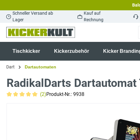
Bald
springen
Zur Hauptnavigation springen
Schneller Versand ab
Kauf auf
Lager
Rechnung
Tischkicker
Kickerzubehör
Kicker Brandin
Dart
Dartautomaten
RadikalDarts Dartautomat
(2)
Produkt-Nr.:
9938
Durchschnittliche Bewertung von 5 von 5 Sternen
Bildergalerie überspringen