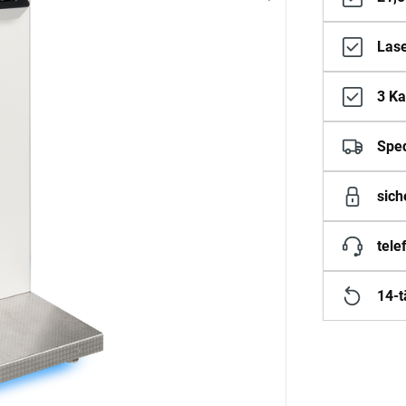
Lase
3 Ka
Sped
sich
tele
14-t