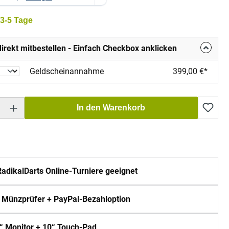
 3-5 Tage
irekt mitbestellen - Einfach Checkbox anklicken
Geldscheinannahme
399,00 €*
Gib den gewünschten Wert ein oder benutze die Schaltflächen um die Anzahl zu erh
In den Warenkorb
RadikalDarts Online-Turniere geeignet
. Münzprüfer + PayPal-Bezahloption
“ Monitor + 10“ Touch-Pad