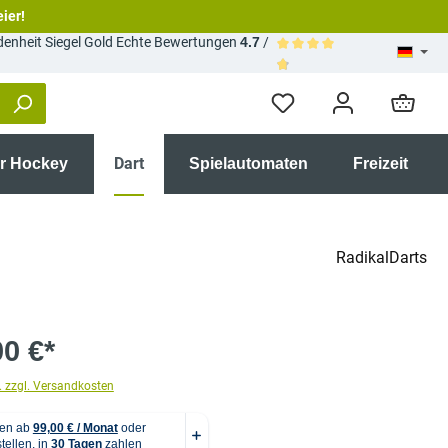
eier!
Echte Bewertungen
4.7
/
Durchschnittliche Bewertun
Dart
ir Hockey
Spielautomaten
Freizeit
RadikalDarts
00 €*
. zzgl. Versandkosten