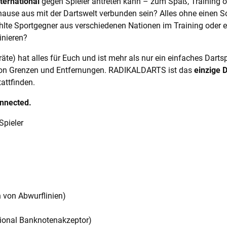
nternational
gegen Spieler antreten kann – zum Spaß, Training od
ause aus mit der Dartswelt verbunden sein? Alles ohne einen 
lte Sportgegner aus verschiedenen Nationen im Training oder e
inieren?
te) hat alles für Euch und ist mehr als nur ein einfaches Dartspi
von Grenzen und Entfernungen. RADIKALDARTS ist das
einzige 
tattfinden.
onnected.
Spieler
n von Abwurflinien)
ional Banknotenakzeptor)