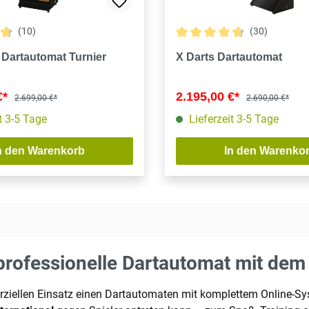
(10)
(30)
tliche Bewertung von 4.7 von 5 Sternen
Durchschnittliche Bewertun
 Dartautomat Turnier
X Darts Dartautomat
€*
2.195,00 €*
2.699,00 €*
2.690,00 €*
t 3-5 Tage
Lieferzeit 3-5 Tage
n den Warenkorb
In den Warenko
ofessionelle Dartautomat mit dem 
iellen Einsatz einen Dartautomaten mit komplettem Online-Sys