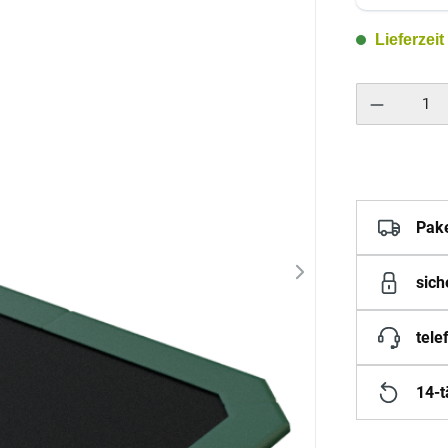
Lieferzeit
Produkt Anzahl: 
Pak
sich
tele
14-t