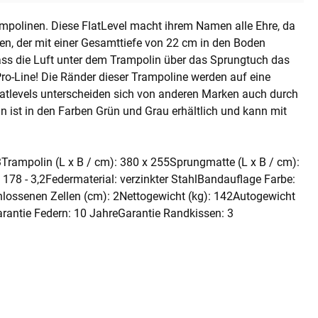
mpolinen. Diese FlatLevel macht ihrem Namen alle Ehre, da
n, der mit einer Gesamttiefe von 22 cm in den Boden
dass die Luft unter dem Trampolin über das Sprungtuch das
Pro-Line! Die Ränder dieser Trampoline werden auf eine
 Flatlevels unterscheiden sich von anderen Marken auch durch
n ist in den Farben Grün und Grau erhältlich und kann mit
rampolin (L x B / cm): 380 x 255Sprungmatte (L x B / cm):
178 - 3,2Federmaterial: verzinkter StahlBandauflage Farbe:
lossenen Zellen (cm): 2Nettogewicht (kg): 142Autogewicht
arantie Federn: 10 JahreGarantie Randkissen: 3