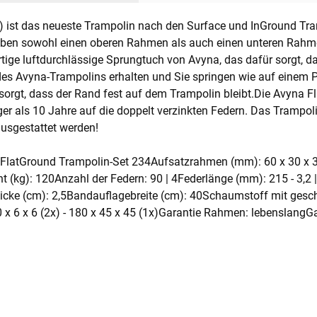
 ist das neueste Trampolin nach den Surface und InGround Tra
haben sowohl einen oberen Rahmen als auch einen unteren Rahme
tige luftdurchlässige Sprungtuch von Avyna, das dafür sorgt, 
t des Avyna-Trampolins erhalten und Sie springen wie auf einem 
ür sorgt, dass der Rand fest auf dem Trampolin bleibt.Die Avyna
r als 10 Jahre auf die doppelt verzinkten Federn. Das Trampoli
usgestattet werden!
FlatGround Trampolin-Set 234Aufsatzrahmen (mm): 60 x 30 x 3T
(kg): 120Anzahl der Federn: 90 | 4Federlänge (mm): 215 - 3,2 | 
ke (cm): 2,5Bandauflagebreite (cm): 40Schaumstoff mit gesch
0 x 6 x 6 (2x) - 180 x 45 x 45 (1x)Garantie Rahmen: lebenslangG