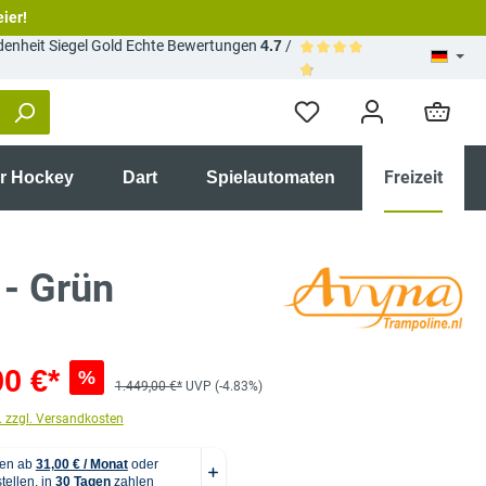
eier!
Echte Bewertungen
4.7
/
Durchschnittliche Bewertun
Freizeit
ir Hockey
Dart
Spielautomaten
 - Grün
00 €*
%
1.449,00 €*
UVP (-4.83%)
. zzgl. Versandkosten