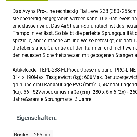
Das Avyna Pro-Line rechteckig FlatLevel 238 (380x255cm)
sie ebenerdig eingegraben werden kann. Die FlatLevels 
eingelassen wird. Das AirStream-Sprungtuch ist das neuar
Trampolin verlässt. So bleibt die perfekte Sprungqualitä
spezielle, aber einfache Art und Weise befestigt, die daf
die lebenslange Garantie auf den Rahmen und nicht wenige
den neuesten Sicherheitsnetzen mit gebogenen Stangen a
Artikelcode: TEPL-238-FLProduktbeschreibung: PRO-LINE 
314 x 190Max. Testgewicht (kg): 600Max. Benutzergewicht 
grün und grau Randauflage PVC (mm): 0,6Bandauflagendic
(kg): 56 | 52Verpackungsmaße (cm): 280 x 6 x 6 (2x) - 26
JahreGarantie Sprungmatte: 3 Jahre
Eigenschaften:
Breite:
255 cm