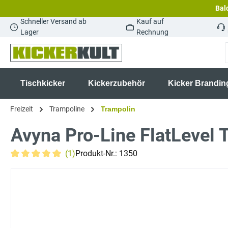
Bald
springen
Zur Hauptnavigation springen
Schneller Versand ab
Kauf auf
Lager
Rechnung
Tischkicker
Kickerzubehör
Kicker Brandin
Freizeit
Trampoline
Trampolin
Avyna Pro-Line FlatLevel
(1)
Produkt-Nr.:
1350
Durchschnittliche Bewertung von 5 von 5 Sternen
Bildergalerie überspringen