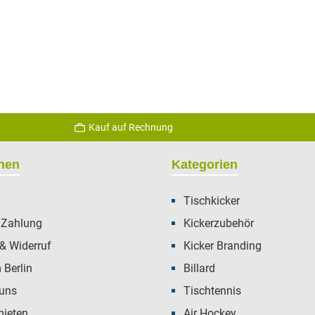
Kauf auf Rechnung
onen
Kategorien
Tischkicker
 Zahlung
Kickerzubehör
& Widerruf
Kicker Branding
Berlin
Billard
 uns
Tischtennis
mieten
Air Hockey