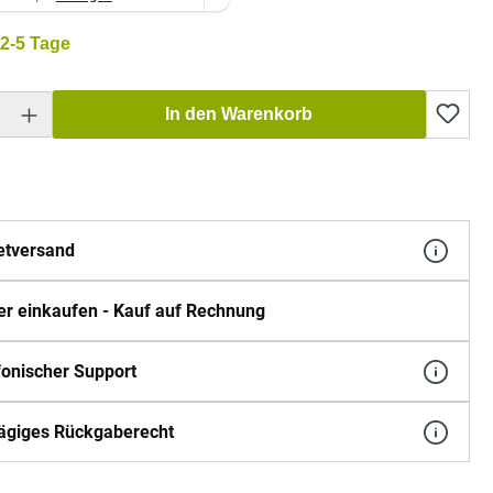
 2-5 Tage
Gib den gewünschten Wert ein oder benutze die Schaltflächen um die Anzahl zu erh
In den Warenkorb
etversand
er einkaufen - Kauf auf Rechnung
fonischer Support
ägiges Rückgaberecht