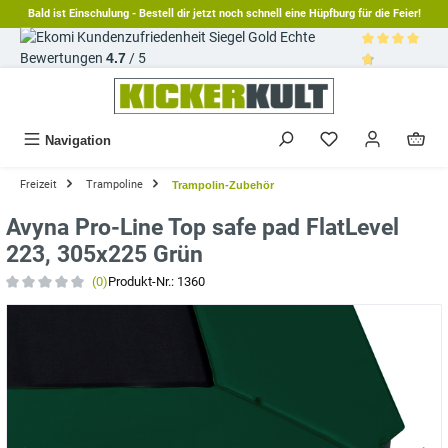
Bald ist Einschulung - Bestell dir jetzt noch schnell eine Hüpfburg für die Feier!
alt springen
Echte
Bewertungen
4.7
/ 5
Durchschnittl
Navigation
Freizeit
Trampoline
Trampolin-Zubehör
Avyna Pro-Line Top safe pad FlatLevel
223, 305x225 Grün
(0)
Produkt-Nr.:
1360
Durchschnittliche Bewertung von 0 von 5 Sternen
Bildergalerie überspringen