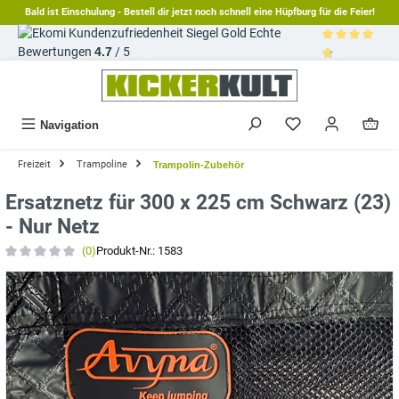
Bald ist Einschulung - Bestell dir jetzt noch schnell eine Hüpfburg für die Feier!
alt springen
Echte
Bewertungen
4.7
/ 5
Durchschnittl
Navigation
Freizeit
Trampoline
Trampolin-Zubehör
Ersatznetz für 300 x 225 cm Schwarz (23)
- Nur Netz
(0)
Produkt-Nr.:
1583
Durchschnittliche Bewertung von 0 von 5 Sternen
Bildergalerie überspringen