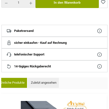
In den Warenkorb
Paketversand
sicher einkaufen - Kauf auf Rechnung
telefonischer Support
14-tägiges Rückgaberecht
Ähnliche Produkte
Zuletzt angesehen
oduktgalerie überspringen