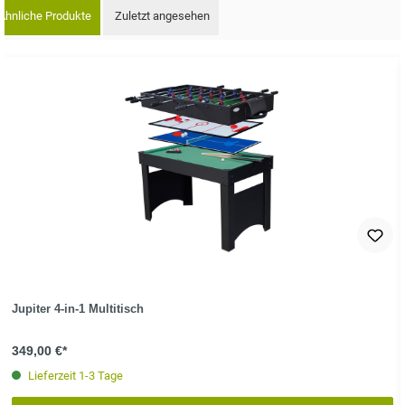
Ähnliche Produkte
Zuletzt angesehen
oduktgalerie überspringen
Jupiter 4-in-1 Multitisch
349,00 €*
Lieferzeit 1-3 Tage