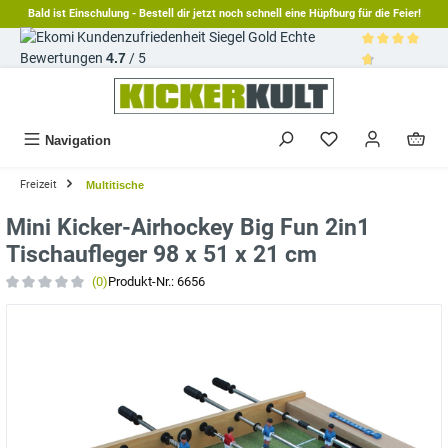
Bald ist Einschulung - Bestell dir jetzt noch schnell eine Hüpfburg für die Feier!
alt springen
Echte
Bewertungen
4.7
/ 5
Durchschnittl
Navigation
Freizeit
Multitische
Mini Kicker-Airhockey Big Fun 2in1
Tischaufleger 98 x 51 x 21 cm
(0)
Produkt-Nr.:
6656
Durchschnittliche Bewertung von 0 von 5 Sternen
Bildergalerie überspringen