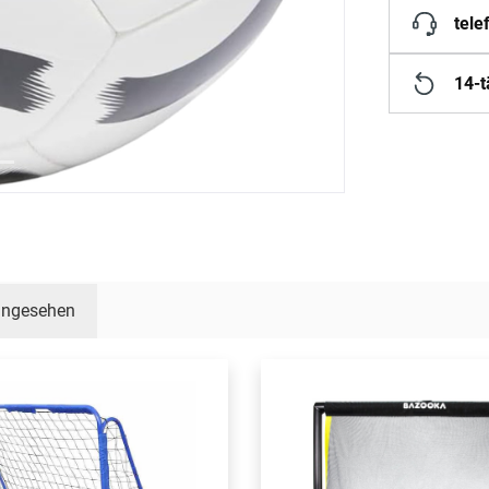
tele
14-t
 angesehen