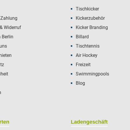
Tischkicker
 Zahlung
Kickerzubehör
& Widerruf
Kicker Branding
Berlin
Billard
 uns
Tischtennis
mieten
Air Hockey
tz
Freizeit
iheit
Swimmingpools
Blog
m
rten
Ladengeschäft