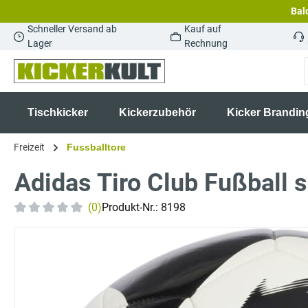
Bald
springen
Zur Hauptnavigation springen
Schneller Versand ab
Kauf auf
Lager
Rechnung
Tischkicker
Kickerzubehör
Kicker Brandin
Freizeit
Fussballtore
Adidas Tiro Club Fußball 
(0)
Produkt-Nr.:
8198
Durchschnittliche Bewertung von 0 von 5 Sternen
Bildergalerie überspringen