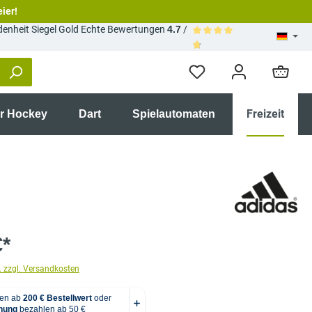
eier!
Echte Bewertungen
4.7
/
Durchschnittliche Bewertun
Freizeit
ir Hockey
Dart
Spielautomaten
€*
. zzgl. Versandkosten