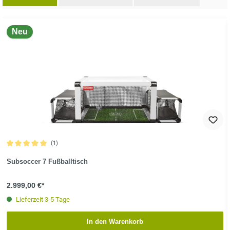
oduktgalerie überspringen
Neu
(1)
Durchschnittliche Bewertung von 5 von 5 Sternen
Subsoccer 7 Fußballtisch
2.999,00 €*
Lieferzeit 3-5 Tage
In den Warenkorb