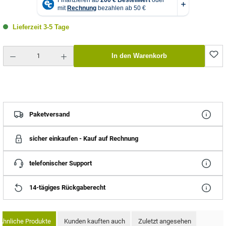
Lieferzeit 3-5 Tage
Produkt Anzahl: Gib den gewünschten Wert ein oder benutze die Schaltflächen um die Anzahl zu erhö
In den Warenkorb
Paketversand
sicher einkaufen - Kauf auf Rechnung
telefonischer Support
14-tägiges Rückgaberecht
Ähnliche Produkte
Kunden kauften auch
Zuletzt angesehen