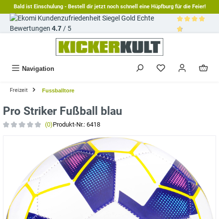
Bald ist Einschulung - Bestell dir jetzt noch schnell eine Hüpfburg für die Feier!
alt springen
Echte
Bewertungen
4.7
/ 5
Durchschnittl
Navigation
Freizeit
Fussballtore
Pro Striker Fußball blau
(0)
Produkt-Nr.:
6418
Durchschnittliche Bewertung von 0 von 5 Sternen
Bildergalerie überspringen