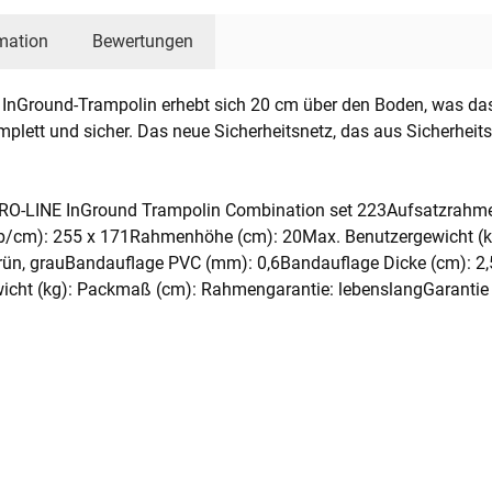
mation
Bewertungen
InGround-Trampolin erhebt sich 20 cm über den Boden, was das
ett und sicher. Das neue Sicherheitsnetz, das aus Sicherheitsg
PRO-LINE InGround Trampolin Combination set 223Aufsatzrahme
b/cm): 255 x 171Rahmenhöhe (cm): 20Max. Benutzergewicht (kg)
 grün, grauBandauflage PVC (mm): 0,6Bandauflage Dicke (cm): 2
wicht (kg): Packmaß (cm): Rahmengarantie: lebenslangGarantie