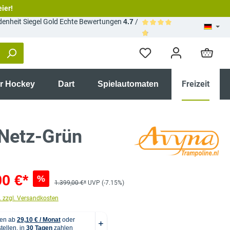
eier!
Echte Bewertungen
4.7
/
Durchschnittliche Bewertun
Freizeit
ir Hockey
Dart
Spielautomaten
 Netz-Grün
00 €*
%
1.399,00 €*
UVP (-7.15%)
. zzgl. Versandkosten