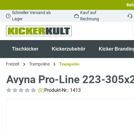
Bald
springen
Zur Hauptnavigation springen
Schneller Versand ab
Kauf auf
Lager
Rechnung
Tischkicker
Kickerzubehör
Kicker Brandin
Freizeit
Trampoline
Trampolin
Avyna Pro-Line 223-305x2
(0)
Produkt-Nr.:
1413
Durchschnittliche Bewertung von 0 von 5 Sternen
Bildergalerie überspringen