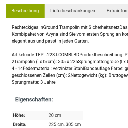
Beschreibung
Lieferbeschränkungen
Extrainfor
Rechteckiges InGround Trampolin mit SicherheitsnetzDas 
Kombipaket von Avyna sind Sie vom ersten Sprung an kompl
elegant aus und passt in jeden Garten.
Artikelcode:TEPL-223-I-COMBI-BDProduktbeschreibung: 
2Trampolin (l x b/cm): 305 x 225Sprungmattengröße (l x 
4 - 14Federmaterial: verzinkter StahlBandauflage Farbe:
geschlossenen Zellen (cm): 2Nettogewicht (kg): Bruttoge
Sprungmatte: 3 Jahre
Eigenschaften:
Höhe:
20 cm
Breite:
225 cm
, 305 cm