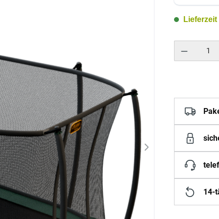
Lieferzeit
Produkt Anzahl: 
Pak
sich
tele
14-t