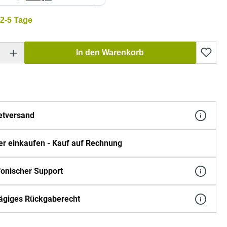
 2-5 Tage
Gib den gewünschten Wert ein oder benutze die Schaltflächen um die Anzahl zu erh
In den Warenkorb
etversand
er einkaufen - Kauf auf Rechnung
fonischer Support
ägiges Rückgaberecht