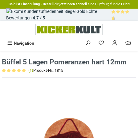
Bald ist Einschulung - Bestell dir jetzt noch schnell eine Hüpfburg für die Feier!
alt springen
Echte
Bewertungen
4.7
/ 5
Durchschnittl
Navigation
Büffel 5 Lagen Pomeranzen hart 12mm
(1)
Produkt-Nr.:
1815
Durchschnittliche Bewertung von 5 von 5 Sternen
Bildergalerie überspringen