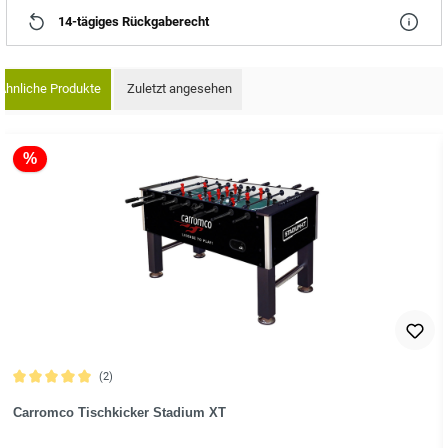
14-tägiges Rückgaberecht
Ähnliche Produkte
Zuletzt angesehen
oduktgalerie überspringen
%
(2)
Durchschnittliche Bewertung von 5 von 5 Sternen
Carromco Tischkicker Stadium XT